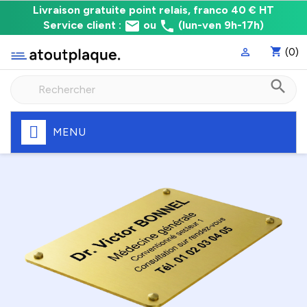
Livraison
Livraison gratuite point relais, franco 40 € HT
email
phone
gratuite
Service client :
ou
(lun-ven 9h-17h)
point
shopping_cart
(0)

relais,
franco
search
à
40
€
HT
MENU
Fabrication
express
de
votre
plaque