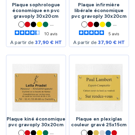
Plaque sophrologue
Plaque infirmière
économique en pvc
libérale économique
gravoply 30x20cm
pvc gravoply 30x20cm
...
...
10
avis
5
avis
A partir de
37,90 € HT
A partir de
37,90 € HT
Plaque kiné économique
Plaque en plexiglas
pvc gravoply 30x20cm
couleur gravé 25x15cm
...