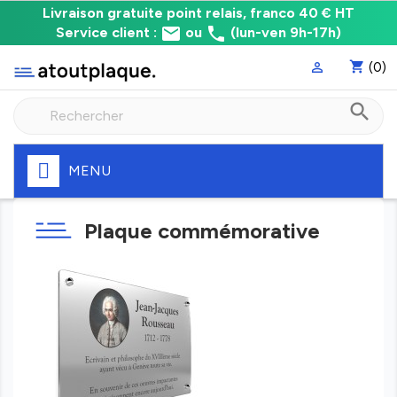
Livraison
Livraison gratuite point relais, franco 40 € HT
email
phone
gratuite
Service client :
ou
(lun-ven 9h-17h)
point
shopping_cart
(0)

relais,
franco
search
à
40
€
HT
MENU
Fabrication
express
Plaque commémorative
de
votre
plaque