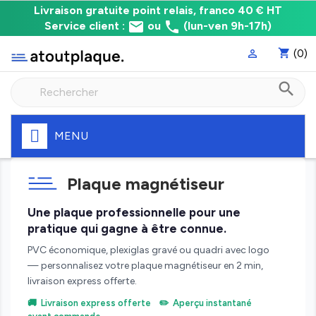
Livraison
Livraison gratuite point relais, franco 40 € HT
email
phone
gratuite
Service client :
ou
(lun-ven 9h-17h)
point
shopping_cart
(0)

relais,
franco
search
à
40
€
HT
MENU
Fabrication
express
Plaque magnétiseur
de
votre
plaque
Une plaque professionnelle pour une
pratique qui gagne à être connue.
PVC économique, plexiglas gravé ou quadri avec logo
— personnalisez votre plaque magnétiseur en 2 min,
livraison express offerte.
🚚 Livraison express offerte ✏️ Aperçu instantané