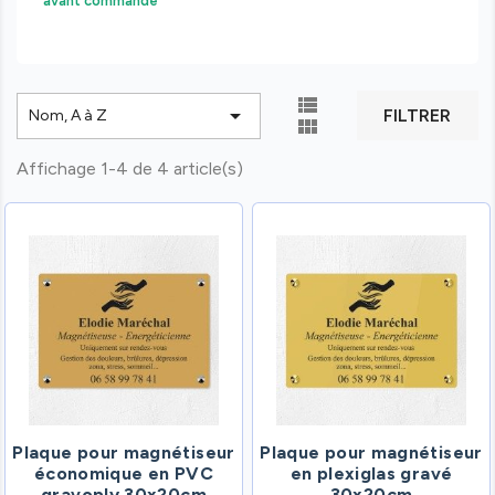
avant commande


FILTRER
Nom, A à Z

Affichage 1-4 de 4 article(s)
Plaque pour magnétiseur
Plaque pour magnétiseur
économique en PVC
en plexiglas gravé
gravoply 30x20cm
30x20cm