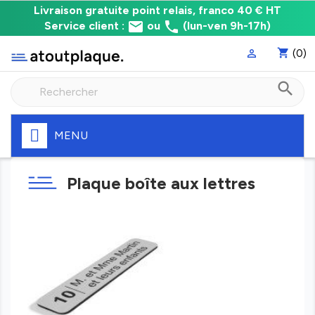
Livraison
Livraison gratuite point relais, franco 40 € HT
email
phone
gratuite
Service client :
ou
(lun-ven 9h-17h)
point
shopping_cart
(0)

relais,
franco
search
à
40
€
HT
MENU
Fabrication
express
Plaque boîte aux lettres
de
votre
plaque