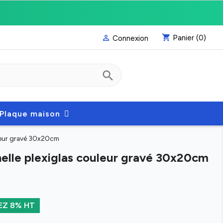
shopping_cart
Panier
(0)

Connexion
search
Plaque maison
uleur gravé 30x20cm
nelle plexiglas couleur gravé 30x20cm
Z 8% HT