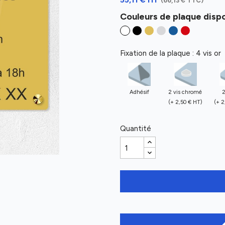
(66,13 € TTC)
Couleurs de plaque dispo
Fixation de la plaque : 4 vis or
Adhésif
2 vis chromé
2
(+ 2,50 € HT)
(+ 2
Quantité
ed