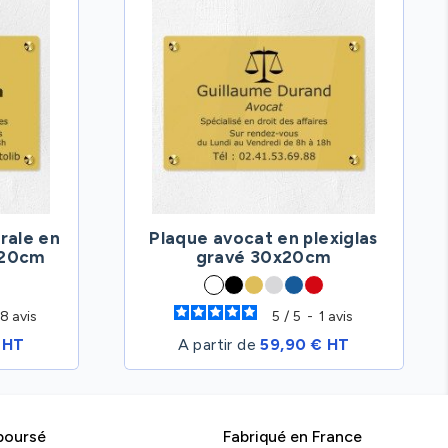
érale en
Plaque avocat en plexiglas
x20cm
gravé 30x20cm
8
avis
5
/
5
-
1
avis
 HT
A partir de
59,90 € HT
boursé
Fabriqué en France