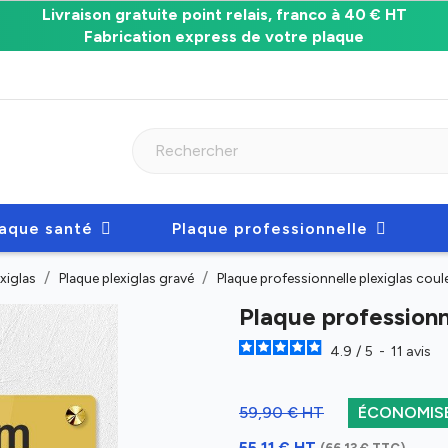
Livraison gratuite point relais, franco à 40 € HT
Fabrication express de votre plaque
laque santé
Plaque professionnelle
xiglas
Plaque plexiglas gravé
Plaque professionnelle plexiglas co
Plaque profession
4.9
/
5
-
11
avis
59,90 € HT
ÉCONOMISE
55,11 € HT