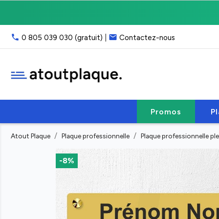
Livraison
gratuite
point
phone
email
0 805 039 030 (gratuit)
|
Contactez-nous
relais,
franco
40
€
HT
Service
client
Promos
P
:
email
Atout Plaque
Plaque professionnelle
Plaque professionnelle ple
ou
phone
(lun-
-8%
ven
9h-
17h)