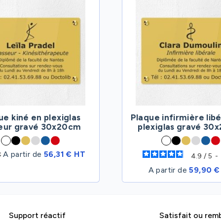
ue kiné en plexiglas
Plaque infirmière lib
eur gravé 30x20cm
plexiglas gravé 30
A partir de
56,31 € HT
€
4.9
/
5
-
A partir de
59,90 €
Support réactif
Satisfait ou rem