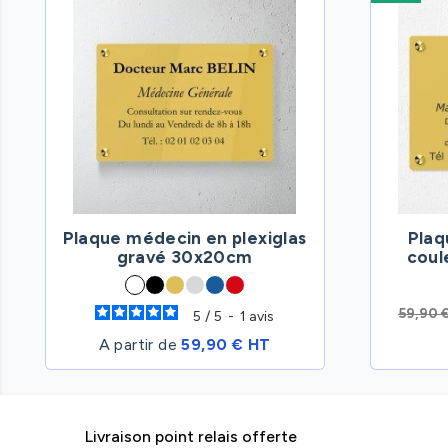
Plaque médecin en plexiglas
Plaq
gravé 30x20cm
coul
59,90 
5
/
5
-
1
avis
A partir de
59,90 € HT
Livraison point relais offerte