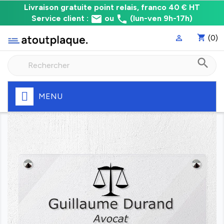
Livraison
Livraison gratuite point relais, franco 40 € HT
email
phone
gratuite
Service client :
ou
(lun-ven 9h-17h)
point
shopping_cart
(0)

relais,
franco
search
à
40
€
HT
MENU
Fabrication
express
de
votre
plaque