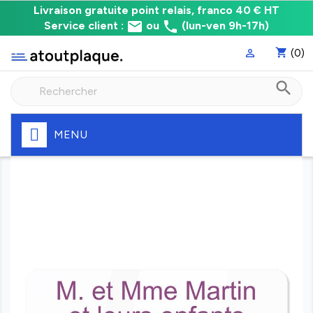
Livraison
Livraison gratuite point relais, franco 40 € HT
email
phone
gratuite
Service client :
ou
(lun-ven 9h-17h)
point
shopping_cart
(0)

relais,
franco
search
à
40
€
HT
MENU
Fabrication
express
de
votre
plaque