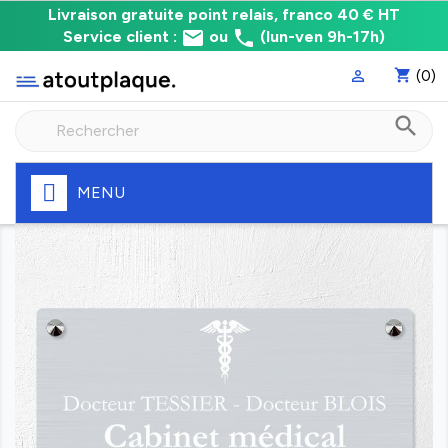
Livraison
Livraison gratuite point relais, franco 40 € HT
email
phone
gratuite
Service client :
ou
(lun-ven 9h-17h)
point
shopping_cart
(0)

relais,
franco
search
à
40
€
HT
MENU
Fabrication
express
de
votre
plaque