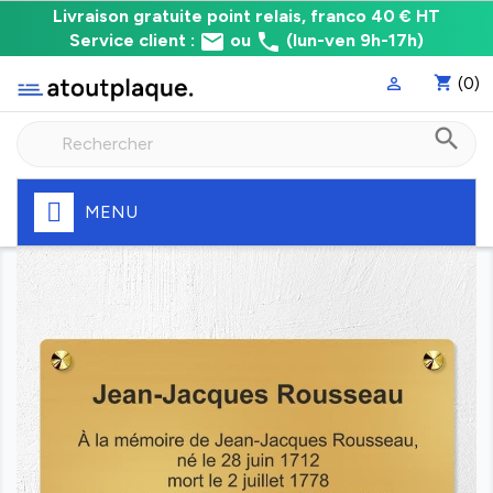
Livraison
Livraison gratuite point relais, franco 40 € HT
email
phone
gratuite
Service client :
ou
(lun-ven 9h-17h)
point
shopping_cart
(0)

relais,
franco
search
à
40
€
HT
MENU
Fabrication
express
de
votre
plaque