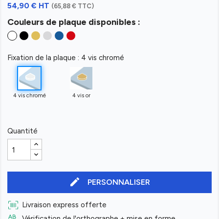
54,90 € HT
(65,88 € TTC)
Couleurs de plaque disponibles :
Fixation de la plaque : 4 vis chromé
4 vis chromé
4 vis or
Quantité
edit
PERSONNALISER
Livraison express offerte
Vérification de l'orthographe + mise en forme