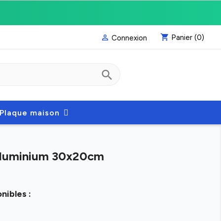
shopping_cart
Panier
(0)

Connexion
search
Plaque maison
 aluminium 30x20cm
nibles :