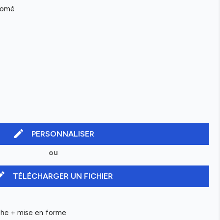
hromé
edit
PERSONNALISER
ou
it
TÉLÉCHARGER UN FICHIER
aphe + mise en forme