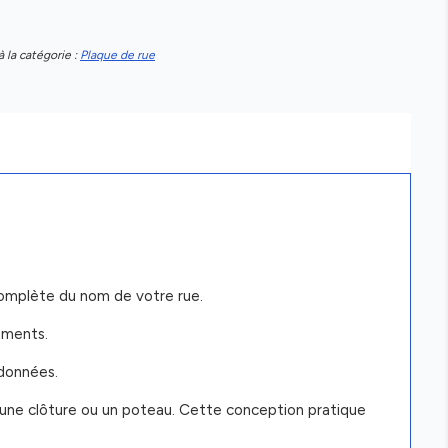
à la catégorie :
Plaque de rue
complète du nom de votre rue.
nements.
rdonnées.
r, une clôture ou un poteau. Cette conception pratique