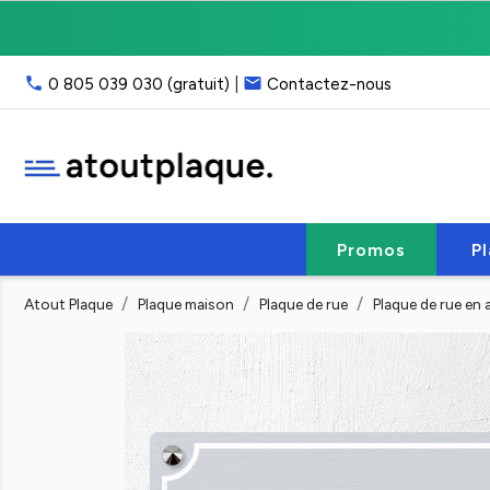
Livraison
gratuite
point
phone
email
0 805 039 030 (gratuit)
|
Contactez-nous
relais,
franco
40
€
HT
Service
client
Promos
P
:
email
Atout Plaque
Plaque maison
Plaque de rue
Plaque de rue e
ou
phone
(lun-
ven
9h-
17h)