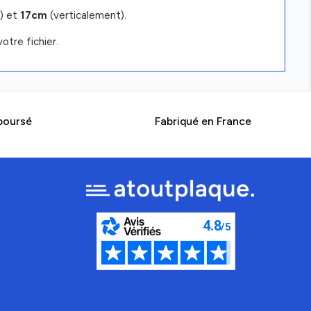
) et
17cm
(verticalement).
otre fichier.
boursé
Fabriqué en France