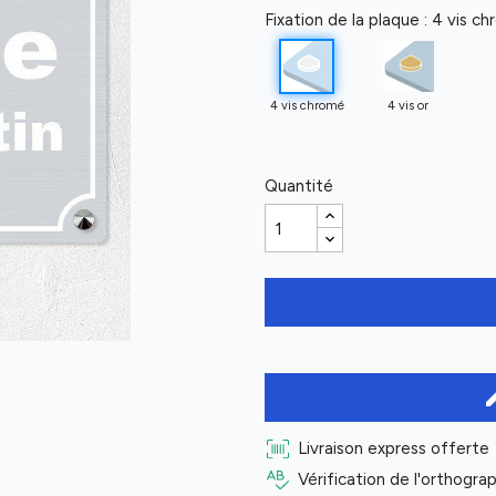
Fixation de la plaque : 4 vis c
4 vis chromé
4 vis or
Quantité
ed
Livraison express offerte
Vérification de l'orthogr