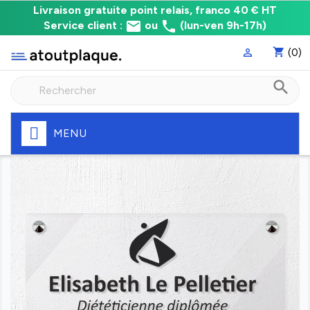
Livraison
Livraison gratuite point relais, franco 40 € HT
email
phone
gratuite
Service client :
ou
(lun-ven 9h-17h)
point
shopping_cart
(0)

relais,
franco
search
à
40
€
HT
MENU
Fabrication
express
de
votre
plaque