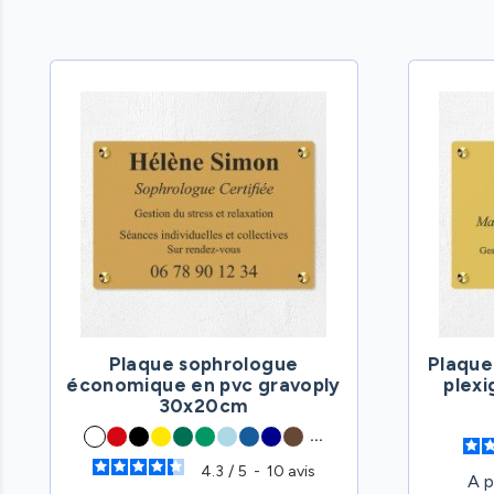
Plaque sophrologue
Plaque
économique en pvc gravoply
plex
30x20cm
...
4.3
/
5
-
10
avis
A p