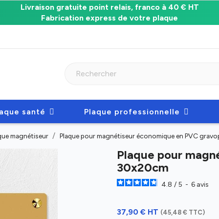
Livraison gratuite point relais, franco à 40 € HT
Fabrication express de votre plaque
laque santé
Plaque professionnelle
que magnétiseur
Plaque pour magnétiseur économique en PVC grav
Plaque pour magn
30x20cm
4.8
/
5
-
6
avis
37,90 € HT
(45,48 € TTC)