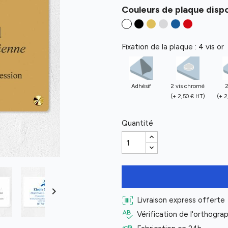
Couleurs de plaque dispo
Fixation de la plaque : 4 vis or
Adhésif
2 vis chromé
2
(+ 2,50 € HT)
(+ 2
Quantité

Livraison express offerte
Vérification de l'orthogr