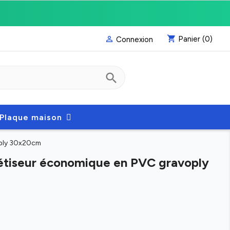
shopping_cart
Panier
(0)

Connexion
search
Plaque maison
oply 30x20cm
étiseur économique en PVC gravoply