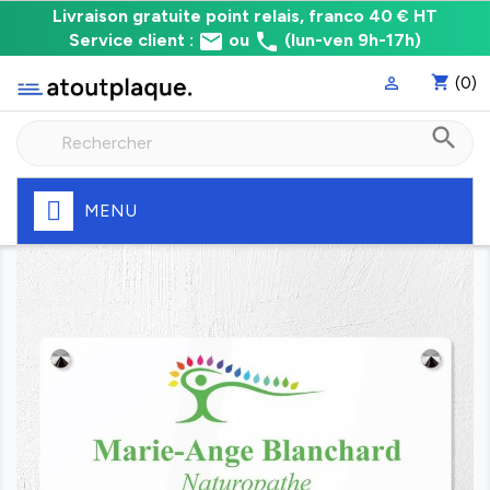
Livraison
Livraison gratuite point relais, franco 40 € HT
email
phone
gratuite
Service client :
ou
(lun-ven 9h-17h)
point
shopping_cart
(0)

relais,
franco
search
à
40
€
HT
MENU
Fabrication
express
de
votre
plaque