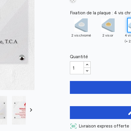
Fixation de la plaque : 4 vis c
2 vis chromé
2 vis or
4 v
(+ 2
Quantité

ed
Livraison express offerte