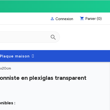
shopping_cart
Panier
(0)

Connexion
search
Plaque maison
30x20cm
onniste en plexiglas transparent
nibles :