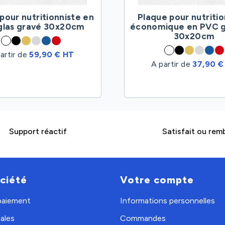
pour nutritionniste en
Plaque pour nutritio
iglas gravé 30x20cm
économique en PVC g
30x20cm
artir de
59,90 € HT
A partir de
37,90 €
Support réactif
Satisfait ou rem
ciété
Votre compte
 paiement
Informations personnelles
ales
Commandes