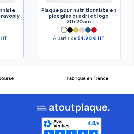
nniste
Plaque pour nutritionniste en
ravoply
plexiglas quadri et logo
30x20cm
 HT
A partir de
54,90 € HT
boursé
Fabriqué en France