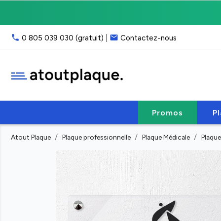
Livraison
gratuite
point
phone
email
0 805 039 030 (gratuit)
|
Contactez-nous
relais,
franco
40
€
HT
Service
client
Promos
P
:
email
Atout Plaque
Plaque professionnelle
Plaque Médicale
Plaque
ou
phone
(lun-
ven
9h-
17h)