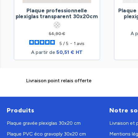
Plaque professionnelle
Plaque 
plexiglas transparent 30x20cm
plex
A p
54,90 €
5
/
5
-
1
avis
A partir de
50,51 € HT
Livraison point relais offerte
Produits
Notre so
Plaque gravée plexiglas 30x20 cm
Livraison et
Plaque PVC éco gravoply 30x20 cm
Mentions lég