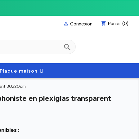
shopping_cart
Panier
(0)

Connexion
search
Plaque maison
arent 30x20cm
honiste en plexiglas transparent
nibles :