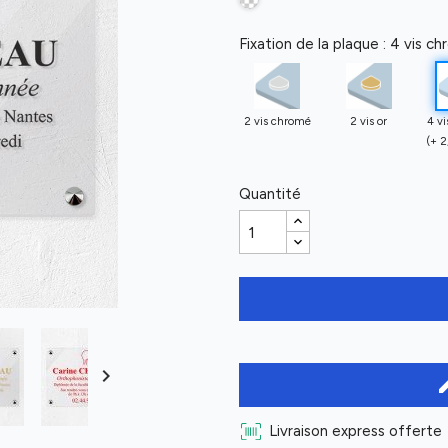
Fixation de la plaque : 4 vis c
2 vis chromé
2 vis or
4 v
(+ 2
Quantité

ed
Livraison express offerte