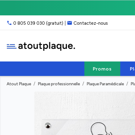
Livraison
gratuite
point
phone
email
0 805 039 030 (gratuit)
|
Contactez-nous
relais,
franco
40
€
HT
Service
client
Promos
P
:
email
Atout Plaque
Plaque professionnelle
Plaque Paramédicale
Pl
ou
phone
(lun-
ven
9h-
17h)