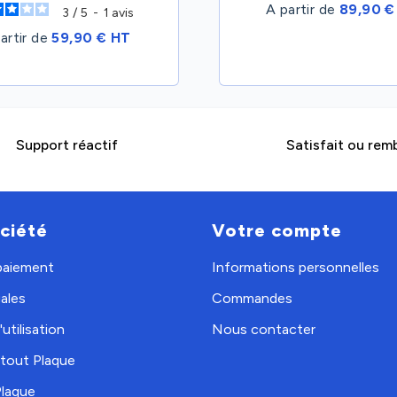
A partir de
89,90 €
3
/
5
-
1
avis
artir de
59,90 € HT
Support réactif
Satisfait ou rem
ciété
Votre compte
 paiement
Informations personnelles
ales
Commandes
utilisation
Nous contacter
tout Plaque
Plaque