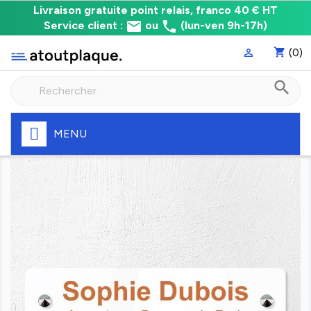
Livraison
Livraison gratuite point relais, franco 40 € HT
email
phone
gratuite
Service client :
ou
(lun-ven 9h-17h)
point
shopping_cart
(0)

relais,
franco
search
à
40
€
HT
MENU
Fabrication
express
de
votre
plaque