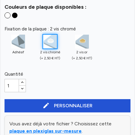
Couleurs de plaque disponibles :
Fixation de la plaque : 2 vis chromé
Adhésif
2 vis chromé
2 vis or
(+ 2,50 € HT)
(+ 2,50 € HT)
Quantité
edit
PERSONNALISER
Vous avez déjà votre fichier ? Choisissez cette
plaque en plexiglas sur-mesure
.