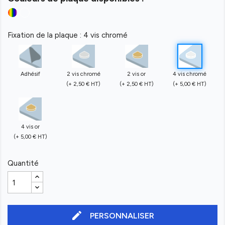
Fixation de la plaque : 4 vis chromé
Adhésif
2 vis chromé
2 vis or
4 vis chromé
(+ 2,50 € HT)
(+ 2,50 € HT)
(+ 5,00 € HT)
4 vis or
(+ 5,00 € HT)
Quantité
edit
PERSONNALISER