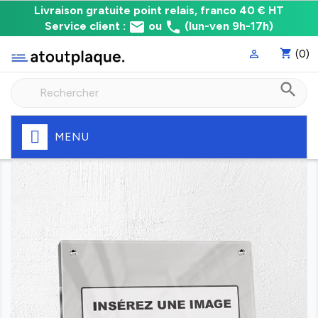
Livraison
Livraison gratuite point relais, franco 40 € HT
email
phone
gratuite
Service client :
ou
(lun-ven 9h-17h)
point
shopping_cart
(0)

relais,
franco
search
à
40
€
HT
MENU
Fabrication
express
de
votre
plaque