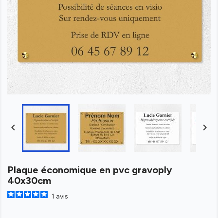


Plaque économique en pvc gravoply
40x30cm
1
avis