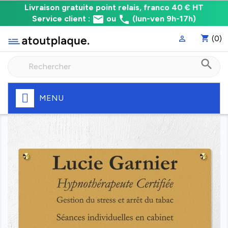
Livraison
Livraison gratuite point relais, franco 40 € HT
email
phone
gratuite
Service client :
ou
(lun-ven 9h-17h)
point
shopping_cart
(0)

relais,
franco
search
à
40
€
HT
MENU
Fabrication
express
de
votre
plaque