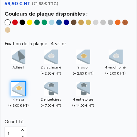
59,90 € HT
(71,88 € TTC)
Couleurs de plaque disponibles :
Fixation de la plaque : 4 vis or
Adhésif
2 vis chromé
2 vis or
4 vis chromé
(+ 2,50 € HT)
(+ 2,50 € HT)
(+ 5,00 € HT)
4 vis or
2 entretoises
4 entretoises
(+ 5,00 € HT)
(+ 7,00 € HT)
(+ 14,00 € HT)
Quantité