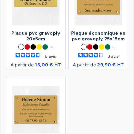
Plaque pvc gravoply
Plaque économique en
20x5cm
pvc gravoply 25x15cm
...
...
8
avis
3
avis
A partir de
15,00 € HT
A partir de
29,90 € HT