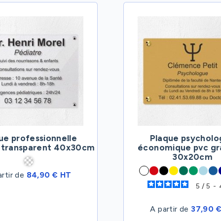
ue professionnelle
Plaque psychol
s transparent 40x30cm
économique pvc gr
30x20cm
artir de
84,90 € HT
5
/
5
-
A partir de
37,90 