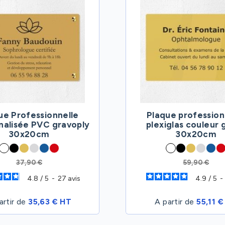
ue Professionnelle
Plaque profession
nalisée PVC gravoply
plexiglas couleur 
30x20cm
30x20cm
37,90 €
59,90 €
4.8
/
5
-
27
avis
4.9
/
5
-
artir de
35,63 € HT
A partir de
55,11 €