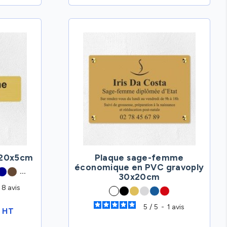
 20x5cm
Plaque sage-femme
économique en PVC gravoply
...
30x20cm
8
avis
5
/
5
-
1
avis
€ HT