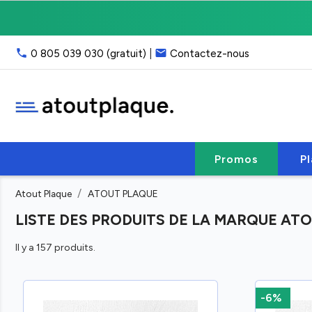
Livraison
gratuite
point
phone
email
0 805 039 030 (gratuit)
|
Contactez-nous
relais,
franco
40
€
HT
Service
client
Promos
P
:
email
Atout Plaque
ATOUT PLAQUE
ou
phone
LISTE DES PRODUITS DE LA MARQUE AT
(lun-
ven
Il y a 157 produits.
9h-
17h)
-6%