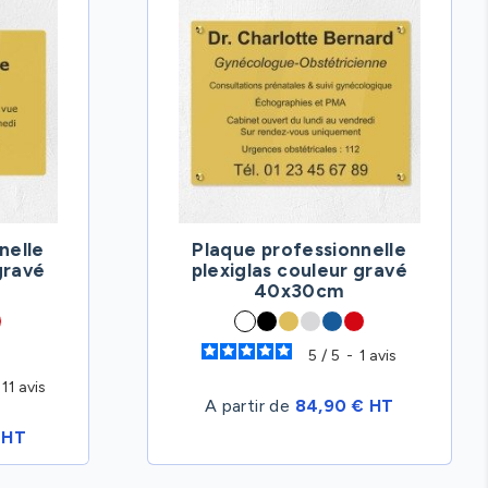
nelle
Plaque professionnelle
gravé
plexiglas couleur gravé
40x30cm
5
/
5
-
1
avis
11
avis
A partir de
84,90 € HT
 HT