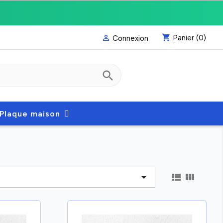
shopping_cart
Panier
(0)

Connexion
search
Plaque maison


