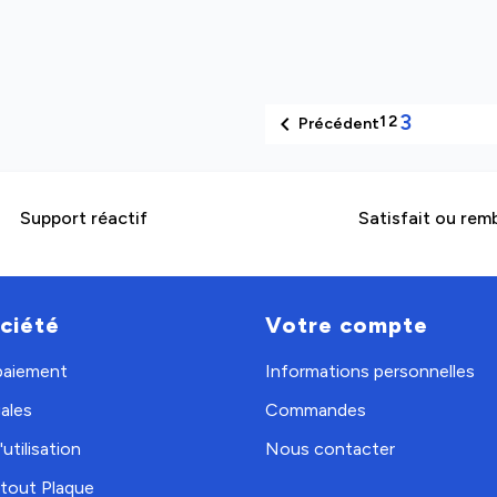
3

1
2
Précédent
Support réactif
Satisfait ou rem
ciété
Votre compte
 paiement
Informations personnelles
ales
Commandes
utilisation
Nous contacter
tout Plaque