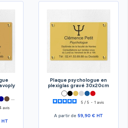
ogue
Plaque psychologue en
avoply
plexiglas gravé 30x20cm
...
5
/
5
-
1
avis
4
avis
A partir de
59,90 € HT
€ HT