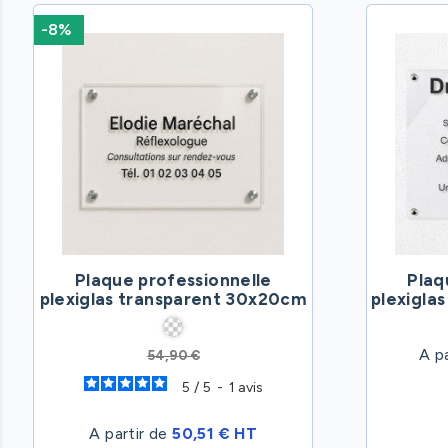
-8%
Plaque professionnelle
Plaq
plexiglas transparent 30x20cm
plexigla
A p
54,90 €
5
/
5
-
1
avis
A partir de
50,51 € HT