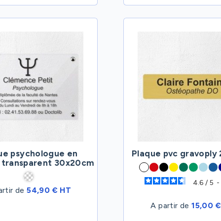
ue psychologue en
Plaque pvc gravoply
s transparent 30x20cm
4.6
/
5
-
artir de
54,90 € HT
A partir de
15,00 