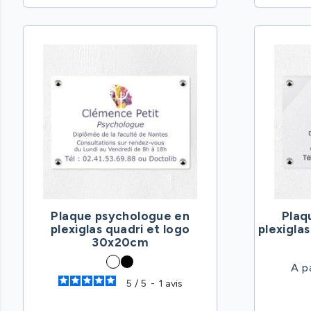
Plaque psychologue en
Plaq
plexiglas quadri et logo
plexigla
30x20cm
A p
5
/
5
-
1
avis