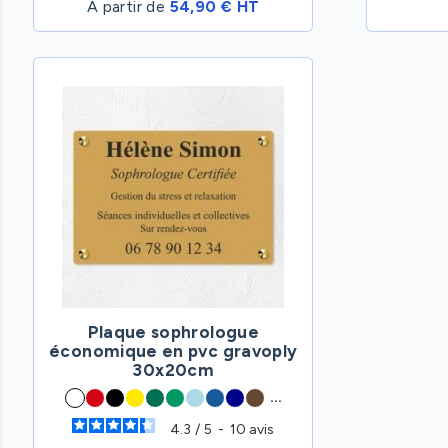
A partir de
54,90 € HT
Plaque sophrologue
économique en pvc gravoply
30x20cm
...
4.3
/
5
-
10
avis