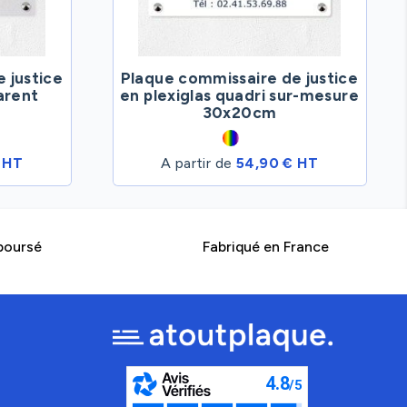
 justice
Plaque commissaire de justice
arent
en plexiglas quadri sur-mesure
30x20cm
 HT
A partir de
54,90 € HT
boursé
Fabriqué en France