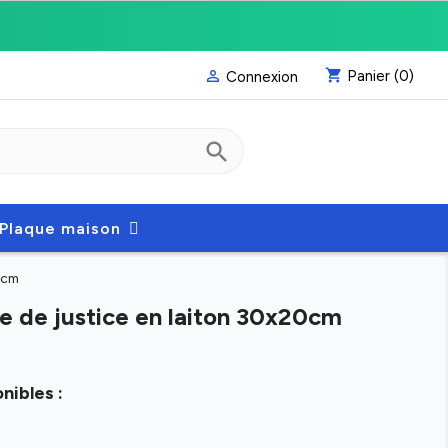
shopping_cart
Panier
(0)

Connexion
search
Plaque maison
0cm
e de justice en laiton 30x20cm
nibles :