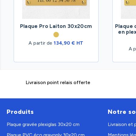
Plaque Pro Laiton 30x20cm
Plaque 
en ple
A partir de
134,90 € HT
A p
Livraison point relais offerte
Produits
Notre so
Plaque gravée plexiglas 30x20 cm
Livraison et
Plaque PVC éco gravoply 30x20 cm
Mentions lég