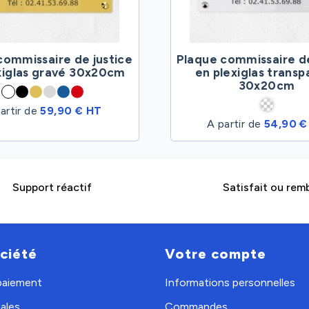
commissaire de justice
Plaque commissaire de
xiglas gravé 30x20cm
en plexiglas transp
30x20cm
artir de
59,90 € HT
A partir de
54,90 €
Support réactif
Satisfait ou rem
ciété
Votre compte
 paiement
Informations personnelles
ales
Commandes