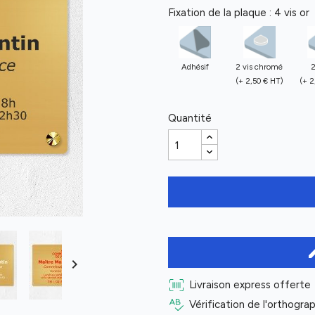
Fixation de la plaque : 4 vis or
Adhésif
2 vis chromé
2
(+ 2,50 € HT)
(+ 2
Quantité
ed

Livraison express offerte
Vérification de l'orthogr