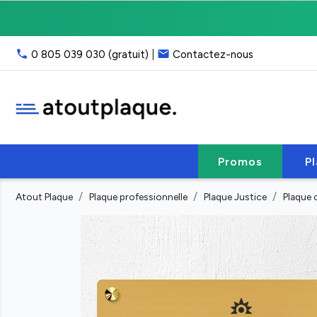
Livraison
gratuite
point
phone
email
0 805 039 030 (gratuit)
|
Contactez-nous
relais,
franco
40
€
HT
Service
client
Promos
P
:
email
Atout Plaque
Plaque professionnelle
Plaque Justice
Plaque 
ou
phone
(lun-
ven
9h-
17h)