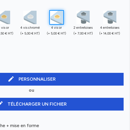
 vis or
4 vis chromé
4 vis or
2 entretoises
4 entretoises
,50 € HT)
(+ 5,00 € HT)
(+ 5,00 € HT)
(+ 7,00 € HT)
(+ 14,00 € HT)
edit
PERSONNALISER
ou
it
TÉLÉCHARGER UN FICHIER
aphe + mise en forme