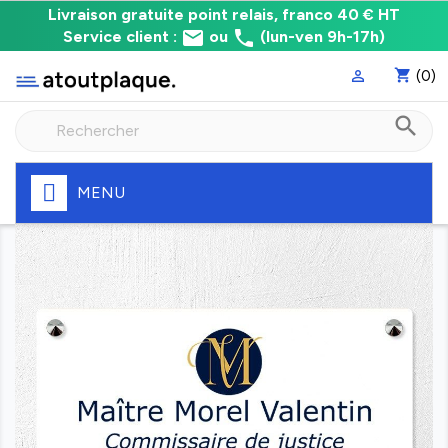
Livraison
Livraison gratuite point relais, franco 40 € HT
email
phone
gratuite
Service client :
ou
(lun-ven 9h-17h)
point
shopping_cart
(0)

relais,
franco
search
à
40
€
HT
MENU
Fabrication
express
de
votre
plaque