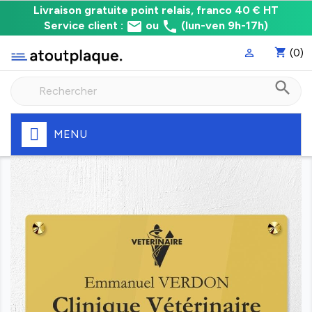
Livraison
Livraison gratuite point relais, franco 40 € HT
email
phone
gratuite
Service client :
ou
(lun-ven 9h-17h)
point
shopping_cart
(0)

relais,
franco
search
à
40
€
HT
MENU
Fabrication
express
de
votre
plaque