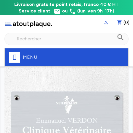
Livraison
Livraison gratuite point relais, franco 40 € HT
email
phone
gratuite
Service client :
ou
(lun-ven 9h-17h)
point
shopping_cart
(0)

relais,
franco
search
à
40
€
HT
MENU
Fabrication
express
de
votre
plaque